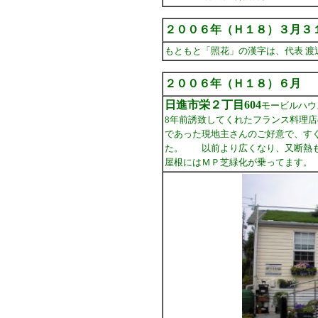
２００６年（Ｈ１８）３月３
もともと「照花」の漢字は、代表 
２００６年（Ｈ１８）６月 
日進市栄２丁目604
モービルハウ
8年前誘致してくれたフランス料理
であった現地主さんのご好意で、す
た。 以前より広くなり、又断熱も
屋根にはＭＰ芝緑化が乗ってます。