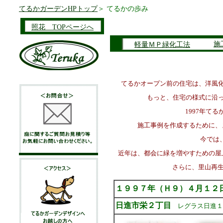
てるかガーデンHPトップ
＞ てるかの歩み
照花 TOPページへ
施
軽量ＭＰ緑化工法
てるかオープン前の住宅は、洋風
もっと、住宅の様式に沿っ
1997年て
施工事例を作成するために、
今では
近年は、都会に緑を増やすための屋
さらに、里山再生
１９９７年（Ｈ９）４月１
日進市栄２丁目
レグラス日進１