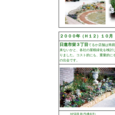
２０００年（Ｈ１２）１０月
日進市栄３丁目
てるか店舗は簡易
来ないかと、各社の屋根緑化を検討
りました。コスト的にも、重量的に
の出会です。
MP花壇 第1号(桑名市） 