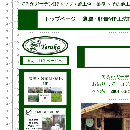
てるかガーデンHPトップ
＞
施工例・業務
＞
その他工
てるかガーデン
お借りして、ログ
その後、
2001