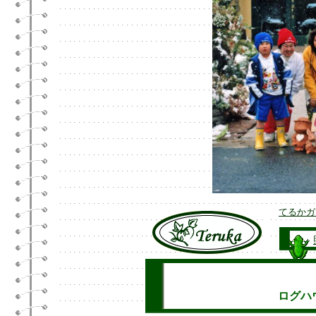
てるかガ
ログハ